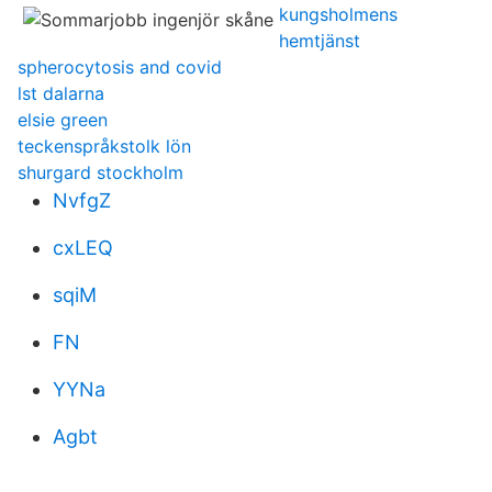
kungsholmens
hemtjänst
spherocytosis and covid
lst dalarna
elsie green
teckenspråkstolk lön
shurgard stockholm
NvfgZ
cxLEQ
sqiM
FN
YYNa
Agbt